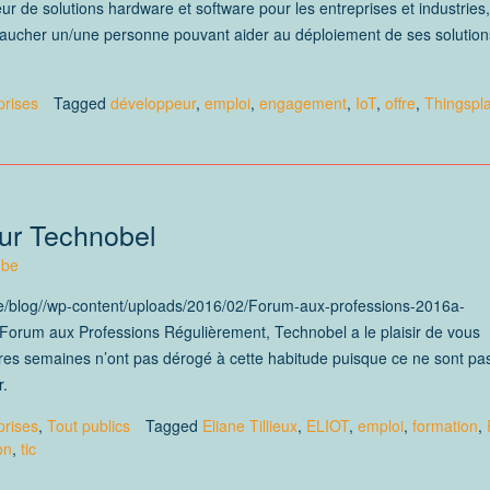
seur de solutions hardware et software pour les entreprises et industries,
aucher un/une personne pouvant aider au déploiement de ses solution
prises
Tagged
développeur
,
emploi
,
engagement
,
IoT
,
offre
,
Thingspl
our Technobel
.be
be/blog//wp-content/uploads/2016/02/Forum-aux-professions-2016a-
u Forum aux Professions Régulièrement, Technobel a le plaisir de vous
ères semaines n’ont pas dérogé à cette habitude puisque ce ne sont pa
r.
prises
,
Tout publics
Tagged
Eliane Tillieux
,
ELIOT
,
emploi
,
formation
,
on
,
tic