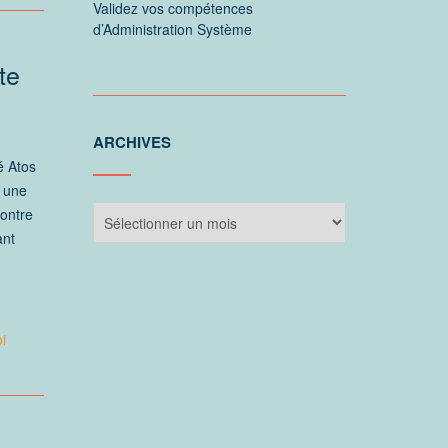
Validez vos compétences
d’Administration Système
te
ARCHIVES
é Atos
à une
Archives
ontre
ant
i