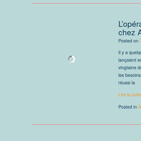
L’opér
chez 
Posted on
Il y a quel
lançaient e
vingtaine 
les besoins
réussi la
Lire la suit
Posted in
A