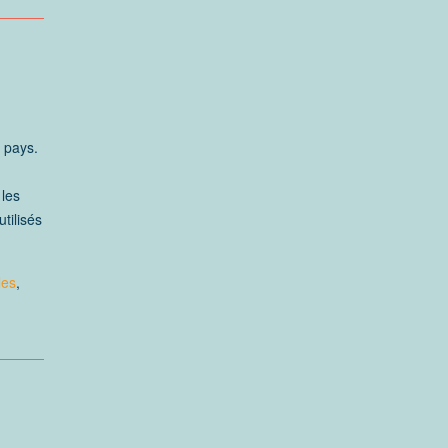
 pays.
 les
tilisés
les
,