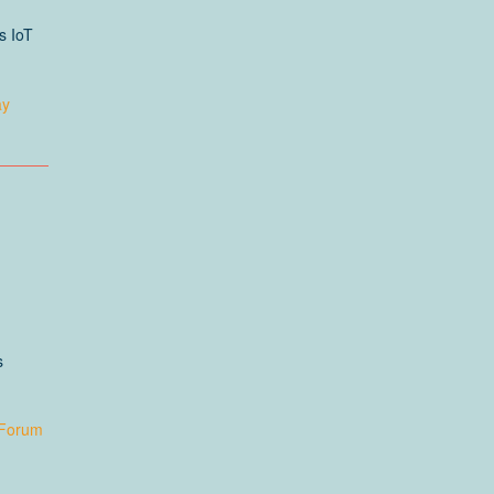
s IoT
ay
s
Forum