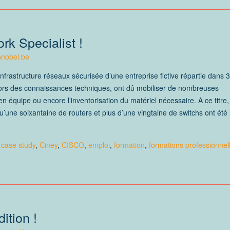
k Specialist !
nobel.be
frastructure réseaux sécurisée d’une entreprise fictive répartie dans 3
dehors des connaissances techniques, ont dû mobiliser de nombreuses
n équipe ou encore l’inventorisation du matériel nécessaire. A ce titre,
u’une soixantaine de routers et plus d’une vingtaine de switchs ont été u
d
case study
,
Ciney
,
CISCO
,
emploi
,
formation
,
formations professionnel
ition !