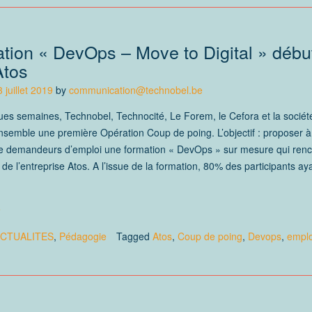
ation « DevOps – Move to Digital » débu
Atos
3 juillet 2019
by
communication@technobel.be
ques semaines, Technobel, Technocité, Le Forem, le Cefora et la sociét
nsemble une première Opération Coup de poing. L’objectif : proposer 
de demandeurs d’emploi une formation « DevOps » sur mesure qui renc
 de l’entreprise Atos. A l’issue de la formation, 80% des participants ay
e
CTUALITES
,
Pédagogie
Tagged
Atos
,
Coup de poing
,
Devops
,
emplo