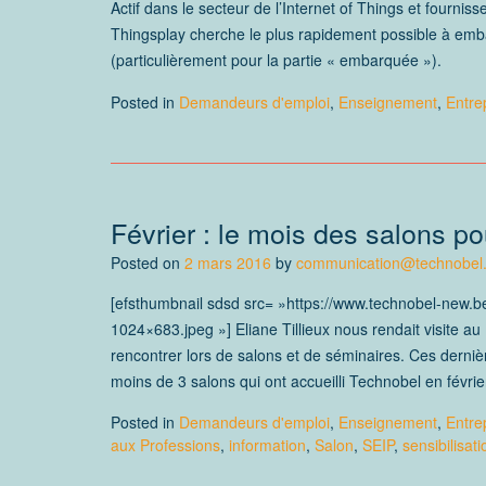
Actif dans le secteur de l’Internet of Things et fournis
Thingsplay cherche le plus rapidement possible à emb
(particulièrement pour la partie « embarquée »).
Posted in
Demandeurs d'emploi
,
Enseignement
,
Entre
Février : le mois des salons p
Posted on
2 mars 2016
by
communication@technobel
[efsthumbnail sdsd src= »https://www.technobel-new.
1024×683.jpeg »] Eliane Tillieux nous rendait visite a
rencontrer lors de salons et de séminaires. Ces derni
moins de 3 salons qui ont accueilli Technobel en févrie
Posted in
Demandeurs d'emploi
,
Enseignement
,
Entre
aux Professions
,
information
,
Salon
,
SEIP
,
sensibilisati