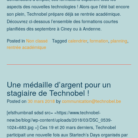
aspects des nouvelles technologies ! Alors que l’été bat encore
son plein, Technobel prépare déjà se rentrée académique.
Découvrez ci-dessous l’ensemble des formations courtes
planifiées dès septembre à Ciney ou à Andenne.
Posted in
Non classé
Tagged
calendrier
,
formation
,
planning
,
rentrée académique
Une médaille d’argent pour un
stagiaire de Technobel !
Posted on
30 mars 2018
by
communication@technobel.be
[efsthumbnail sdsd src= »https://www.technobel-
new.be/blog//wp-content/uploads/2018/03/DSC_0539-
1024×683.jpg »] Ces 19 et 20 mars derniers, Technobel
participait une nouvelle fois aux Startech’s Days organisés par