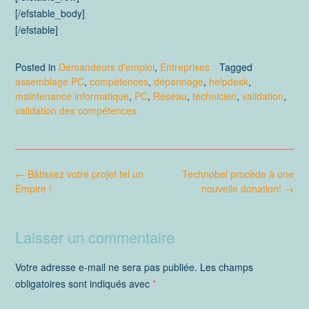
[/efstable_body]
[/efstable]
Posted in
Demandeurs d'emploi
,
Entreprises
Tagged
assemblage PC
,
compétences
,
dépannage
,
helpdesk
,
maintenance informatique
,
PC
,
Réseau
,
technicien
,
validation
,
validation des compétences
Post
←
Bâtissez votre projet tel un
Technobel procède à une
navigation
Empire !
nouvelle donation!
→
Laisser un commentaire
Votre adresse e-mail ne sera pas publiée.
Les champs
obligatoires sont indiqués avec
*