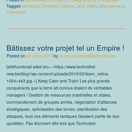
Tagged
formation
,
formation ludique
,
Jeux vidéo
,
Management
,
Technobel
Bâtissez votre projet tel un Empire !
Posted on
23 mars 2015
by
communication@technobel.be
[efsthumbnail sdsd src= »https://www.technobel-
new.be/blog//wp-content/uploads/2015/03/team_retina-
1024×443.jpg »] Keep Calm and Train! Les plus grands
conquérants que la terre ait connus étaient de véritables
managers ! Gestion de ressources matérielles et vitales,
commandement de groupes armés, négociation d’alliances
stratégiques, optimisation des forces, planification des
attaques, tous ces éléments tactiques faisaient partie de leur
quotidien. Pas étonnant dès lors que Technobel