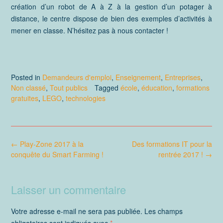
création d’un robot de A à Z à la gestion d’un potager à
distance, le centre dispose de bien des exemples d’activités à
mener en classe. N’hésitez pas à nous contacter !
Posted in
Demandeurs d'emploi
,
Enseignement
,
Entreprises
,
Non classé
,
Tout publics
Tagged
école
,
éducation
,
formations
gratuites
,
LEGO
,
technologies
Post
←
Play-Zone 2017 à la
Des formations IT pour la
navigation
conquête du Smart Farming !
rentrée 2017 !
→
Laisser un commentaire
Votre adresse e-mail ne sera pas publiée.
Les champs