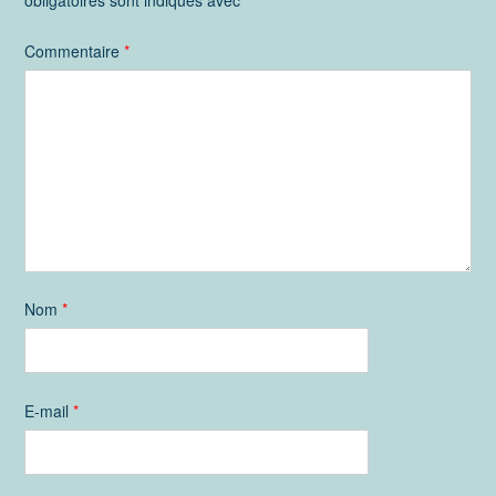
obligatoires sont indiqués avec
*
Commentaire
*
Nom
*
E-mail
*