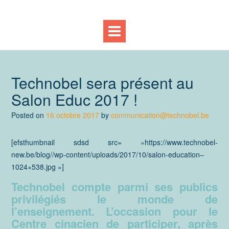
Technobel sera présent au
Salon Educ 2017 !
Posted on
16 octobre 2017
by
communication@technobel.be
[efsthumbnail sdsd src= »https://www.technobel-
new.be/blog//wp-content/uploads/2017/10/salon-education–
1024×538.jpg »]
Technobel compte parmi ses publics
privilégiés le monde de
l’enseignement. L’occasion pour le
Centre cinacien de participer, après