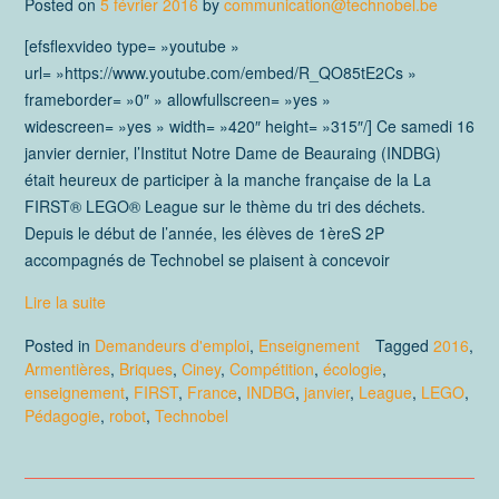
Posted on
5 février 2016
by
communication@technobel.be
[efsflexvideo type= »youtube »
url= »https://www.youtube.com/embed/R_QO85tE2Cs »
frameborder= »0″ » allowfullscreen= »yes »
widescreen= »yes » width= »420″ height= »315″/] Ce samedi 16
janvier dernier, l’Institut Notre Dame de Beauraing (INDBG)
était heureux de participer à la manche française de la La
FIRST® LEGO® League sur le thème du tri des déchets.
Depuis le début de l’année, les élèves de 1èreS 2P
accompagnés de Technobel se plaisent à concevoir
Lire la suite
Posted in
Demandeurs d'emploi
,
Enseignement
Tagged
2016
,
Armentières
,
Briques
,
Ciney
,
Compétition
,
écologie
,
enseignement
,
FIRST
,
France
,
INDBG
,
janvier
,
League
,
LEGO
,
Pédagogie
,
robot
,
Technobel