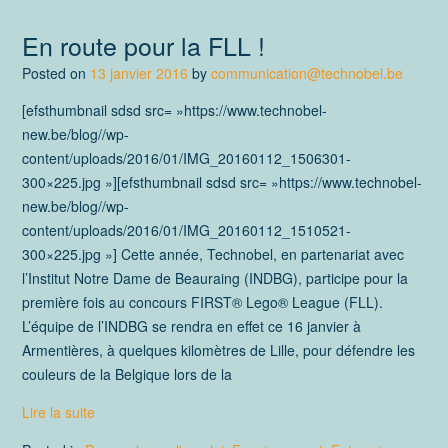
En route pour la FLL !
Posted on
13 janvier 2016
by
communication@technobel.be
[efsthumbnail sdsd src= »https://www.technobel-
new.be/blog//wp-
content/uploads/2016/01/IMG_20160112_1506301-
300×225.jpg »][efsthumbnail sdsd src= »https://www.technobel-
new.be/blog//wp-
content/uploads/2016/01/IMG_20160112_1510521-
300×225.jpg »] Cette année, Technobel, en partenariat avec
l’Institut Notre Dame de Beauraing (INDBG), participe pour la
première fois au concours FIRST® Lego® League (FLL).
L’équipe de l’INDBG se rendra en effet ce 16 janvier à
Armentières, à quelques kilomètres de Lille, pour défendre les
couleurs de la Belgique lors de la
Lire la suite