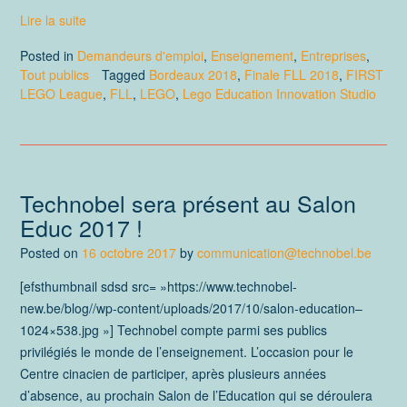
Lire la suite
Posted in
Demandeurs d'emploi
,
Enseignement
,
Entreprises
,
Tout publics
Tagged
Bordeaux 2018
,
Finale FLL 2018
,
FIRST
LEGO League
,
FLL
,
LEGO
,
Lego Education Innovation Studio
Technobel sera présent au Salon
Educ 2017 !
Posted on
16 octobre 2017
by
communication@technobel.be
[efsthumbnail sdsd src= »https://www.technobel-
new.be/blog//wp-content/uploads/2017/10/salon-education–
1024×538.jpg »] Technobel compte parmi ses publics
privilégiés le monde de l’enseignement. L’occasion pour le
Centre cinacien de participer, après plusieurs années
d’absence, au prochain Salon de l’Education qui se déroulera