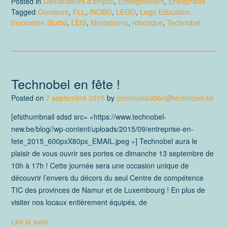
Posted in
Demandeurs d'emploi
,
Enseignement
,
Entreprises
Tagged
Concours
,
FLL
,
INDBG
,
LEGO
,
Lego Education
Innovation Studio
,
LEIS
,
Mindstorms
,
robotique
,
Technobel
Technobel en fête !
Posted on
7 septembre 2015
by
communication@technobel.be
[efsthumbnail sdsd src= »https://www.technobel-
new.be/blog//wp-content/uploads/2015/09/entreprise-en-
fete_2015_600pxX80px_EMAIL.jpeg »] Technobel aura le
plaisir de vous ouvrir ses portes ce dimanche 13 septembre de
10h à 17h ! Cette journée sera une occasion unique de
découvrir l’envers du décors du seul Centre de compétence
TIC des provinces de Namur et de Luxembourg ! En plus de
visiter nos locaux entièrement équipés, de
Lire la suite