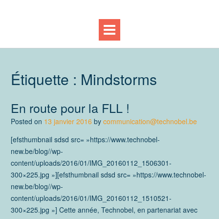
Étiquette :
Mindstorms
En route pour la FLL !
Posted on
13 janvier 2016
by
communication@technobel.be
[efsthumbnail sdsd src= »https://www.technobel-
new.be/blog//wp-
content/uploads/2016/01/IMG_20160112_1506301-
300×225.jpg »][efsthumbnail sdsd src= »https://www.technobel-
new.be/blog//wp-
content/uploads/2016/01/IMG_20160112_1510521-
300×225.jpg »] Cette année, Technobel, en partenariat avec