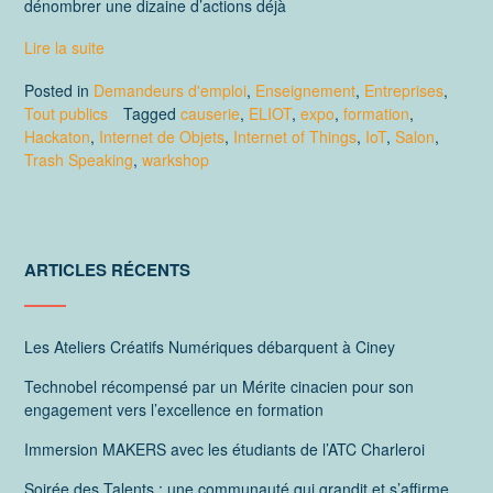
dénombrer une dizaine d’actions déjà
Lire la suite
Posted in
Demandeurs d'emploi
,
Enseignement
,
Entreprises
,
Tout publics
Tagged
causerie
,
ELIOT
,
expo
,
formation
,
Hackaton
,
Internet de Objets
,
Internet of Things
,
IoT
,
Salon
,
Trash Speaking
,
warkshop
ARTICLES RÉCENTS
Les Ateliers Créatifs Numériques débarquent à Ciney
Technobel récompensé par un Mérite cinacien pour son
engagement vers l’excellence en formation
Immersion MAKERS avec les étudiants de l’ATC Charleroi
Soirée des Talents : une communauté qui grandit et s’affirme