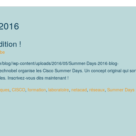
2016
tion !
.be
be/blog//wp-content/uploads/2016/05/Summer-Days-2016-blog-
hnobel organise les Cisco Summer Days. Un concept original qui sor
les. Inscrivez-vous dès maintenant !
tiques
,
CISCO
,
formation
,
laboratoire
,
netacad
,
réseaux
,
Summer Days 