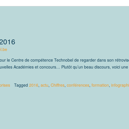
2016
l.be
pour le Centre de compétence Technobel de regarder dans son rétrovis
ouvelles Académies et concours… Plutôt qu’un beau discours, voici une
prises
Tagged
2016
,
actu
,
Chiffres
,
conférences
,
formation
,
infograph