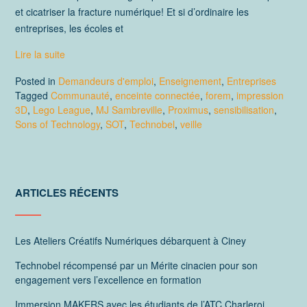
et cicatriser la fracture numérique! Et si d’ordinaire les
entreprises, les écoles et
Lire la suite
Posted in
Demandeurs d'emploi
,
Enseignement
,
Entreprises
Tagged
Communauté
,
enceinte connectée
,
forem
,
impression
3D
,
Lego League
,
MJ Sambreville
,
Proximus
,
sensibilisation
,
Sons of Technology
,
SOT
,
Technobel
,
veille
ARTICLES RÉCENTS
Les Ateliers Créatifs Numériques débarquent à Ciney
Technobel récompensé par un Mérite cinacien pour son
engagement vers l’excellence en formation
Immersion MAKERS avec les étudiants de l’ATC Charleroi