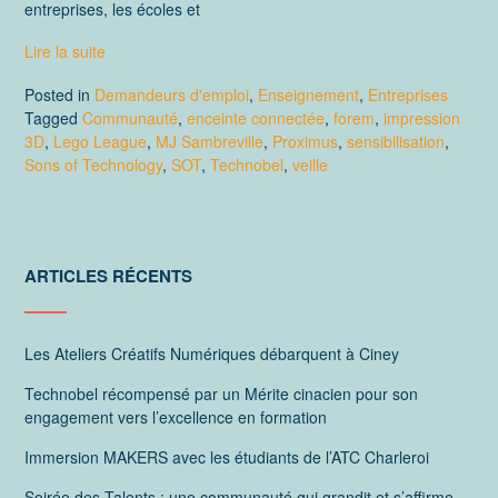
entreprises, les écoles et
Lire la suite
Posted in
Demandeurs d'emploi
,
Enseignement
,
Entreprises
Tagged
Communauté
,
enceinte connectée
,
forem
,
impression
3D
,
Lego League
,
MJ Sambreville
,
Proximus
,
sensibilisation
,
Sons of Technology
,
SOT
,
Technobel
,
veille
ARTICLES RÉCENTS
Les Ateliers Créatifs Numériques débarquent à Ciney
Technobel récompensé par un Mérite cinacien pour son
engagement vers l’excellence en formation
Immersion MAKERS avec les étudiants de l’ATC Charleroi
Soirée des Talents : une communauté qui grandit et s’affirme