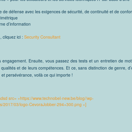
que de défense avec les exigences de sécurité, de continuité et de confo
rimétrique
tème d’information
 cliquez ici :
Security Consultant
 engagement. Ensuite, vous passez des tests et un entretien de moti
qualités et de leurs compétences. Et ce, sans distinction de genre, d’o
 et persévérance, voilà ce qui importe !
sdsd src= »https://www.technobel-new.be/blog//wp-
ds/2017/03/logo-CevoraJobber-294×300.png »]