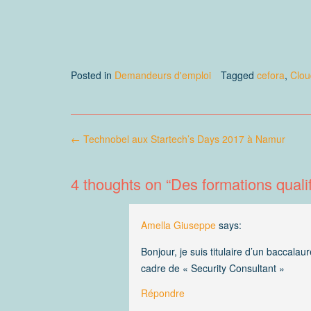
Posted in
Demandeurs d'emploi
Tagged
cefora
,
Clou
Post
←
Technobel aux Startech’s Days 2017 à Namur
navigation
4 thoughts on “
Des formations quali
Amella Giuseppe
says:
Bonjour, je suis titulaire d’un baccala
cadre de « Security Consultant »
Répondre