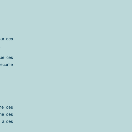
sur des
.
que ces
écurité
une des
ême des
e à des