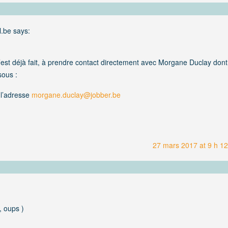
l.be
says:
n’est déjà fait, à prendre contact directement avec Morgane Duclay dont
sous :
 l’adresse
morgane.duclay@jobber.be
27 mars 2017 at 9 h 12
, oups )