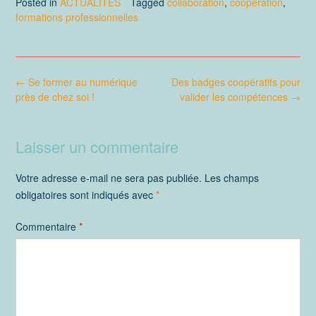
Posted in
ACTUALITES
Tagged
collaboration
,
coopération
,
formations professionnelles
Post
←
Se former au numérique
Des badges coopératifs pour
navigation
près de chez soi !
valider les compétences
→
Laisser un commentaire
Votre adresse e-mail ne sera pas publiée.
Les champs
obligatoires sont indiqués avec
*
Commentaire
*