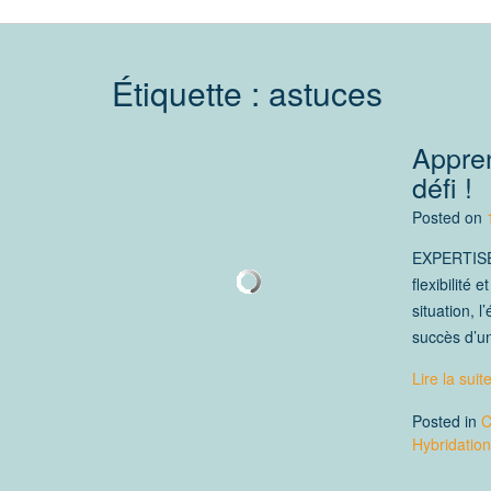
Étiquette :
astuces
Appren
défi !
Posted on
EXPERTISE 
flexibilité
situation, 
succès d’un
Lire la suit
Posted in
C
Hybridation