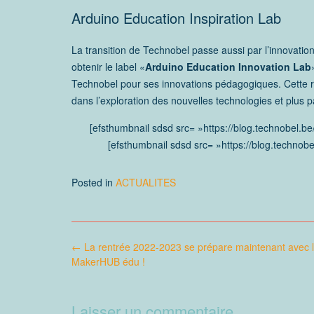
Arduino Education Inspiration Lab
La transition de Technobel passe aussi par l’innovat
obtenir le label «
Arduino Education Innovation Lab
Technobel pour ses innovations pédagogiques. Cette r
dans l’exploration des nouvelles technologies et plus
[efsthumbnail sdsd src= »https://blog.technob
[efsthumbnail sdsd src= »https://blog.techno
Posted in
ACTUALITES
Post
←
La rentrée 2022-2023 se prépare maintenant avec 
navigation
MakerHUB édu !
Laisser un commentaire