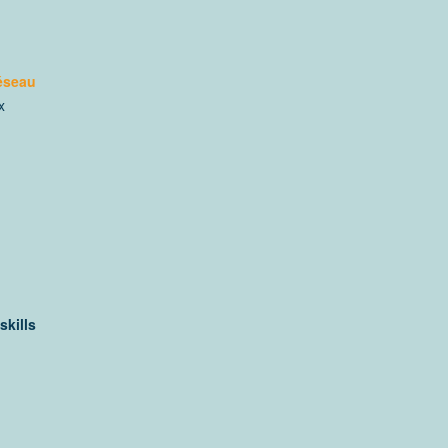
éseau
x
 »]
skills
 »]