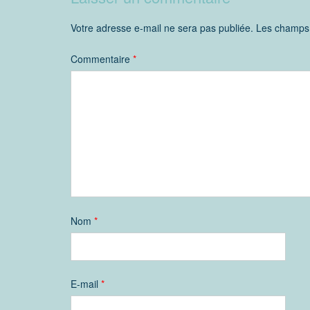
Votre adresse e-mail ne sera pas publiée.
Les champs 
Commentaire
*
Nom
*
E-mail
*