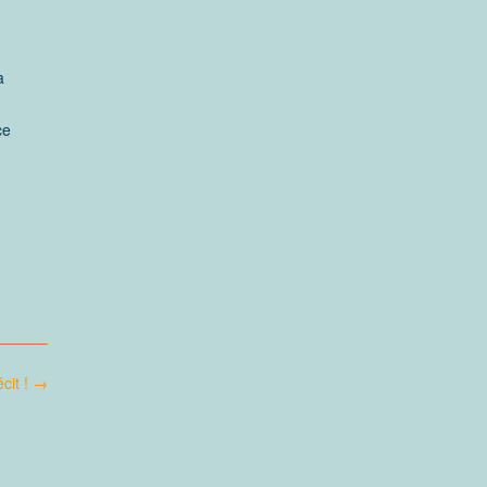
à
ce
 »]
cit !
→