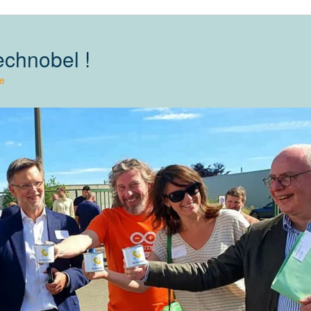
echnobel !
e