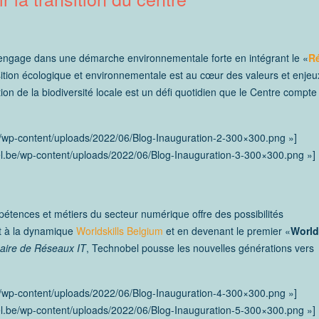
s’engage dans une démarche environnementale forte en intégrant le «
R
ition écologique et environnementale est au cœur des valeurs et enjeu
ion de la biodiversité locale est un défi quotidien que le Centre compte
el.be/wp-content/uploads/2022/06/Blog-Inauguration-2-300×300.png
bel.be/wp-content/uploads/2022/06/Blog-Inauguration-3-300×300.png »]
pétences et métiers du secteur numérique offre des possibilités
nt à la dynamique
Worldskills Belgium
et en devenant le premier «
World
aire de Réseaux IT
, Technobel pousse les nouvelles générations vers
el.be/wp-content/uploads/2022/06/Blog-Inauguration-4-300×300.png
bel.be/wp-content/uploads/2022/06/Blog-Inauguration-5-300×300.png »]