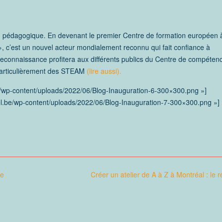
ion pédagogique. En devenant le premier Centre de formation européen 
», c’est un nouvel acteur mondialement reconnu qui fait confiance à
econnaissance profitera aux différents publics du Centre de compéten
 particulièrement des STEAM
(lire aussi).
el.be/wp-content/uploads/2022/06/Blog-Inauguration-6-300×300.png
bel.be/wp-content/uploads/2022/06/Blog-Inauguration-7-300×300.png »]
le
Créer un atelier de A à Z à Montréal : le ré