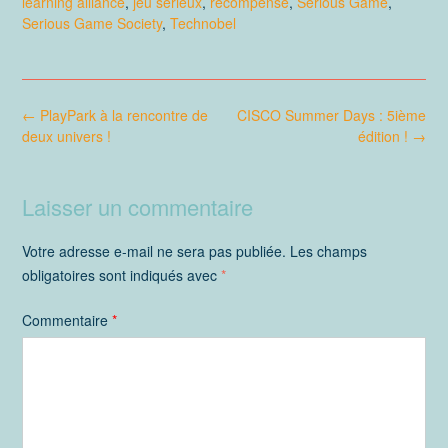
learning alliance
,
jeu serieux
,
récompense
,
Serious Game
,
Serious Game Society
,
Technobel
Post
←
PlayPark à la rencontre de
CISCO Summer Days : 5ième
navigation
deux univers !
édition !
→
Laisser un commentaire
Votre adresse e-mail ne sera pas publiée.
Les champs
obligatoires sont indiqués avec
*
Commentaire
*