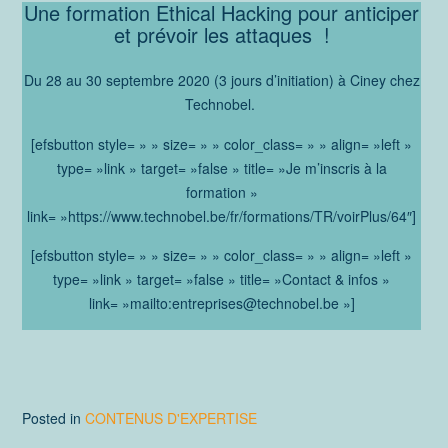
Une formation Ethical Hacking pour anticiper
et prévoir les attaques !
Du 28 au 30 septembre 2020 (3 jours d’initiation) à Ciney chez
Technobel.
[efsbutton style= » » size= » » color_class= » » align= »left »
type= »link » target= »false » title= »Je m’inscris à la
formation »
link= »https://www.technobel.be/fr/formations/TR/voirPlus/64″]
[efsbutton style= » » size= » » color_class= » » align= »left »
type= »link » target= »false » title= »Contact & infos »
link= »mailto:entreprises@technobel.be »]
Posted in
CONTENUS D'EXPERTISE